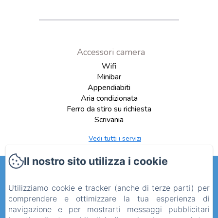
Accessori camera
Wifi
Minibar
Appendiabiti
Aria condizionata
Ferro da stiro su richiesta
Scrivania
Vedi tutti i servizi
Il nostro sito utilizza i cookie
Mamuccia Rooms
Utilizziamo cookie e tracker (anche di terze parti) per
INFORMATIVA PRIVACY
NOTE LEGALI
comprendere e ottimizzare la tua esperienza di
INFORMAZIONI SUI COOKIE
navigazione e per mostrarti messaggi pubblicitari