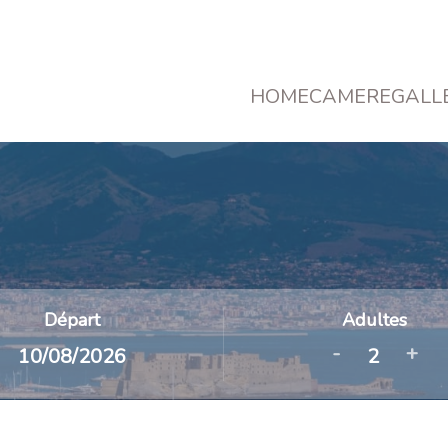
HOME
CAMERE
GALL
Départ
Adultes
-
+