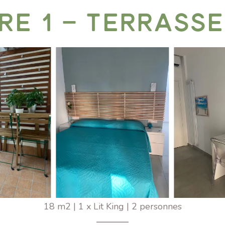
e 1 – Terrasse
18 m2
|
1 x Lit King
|
2 personnes