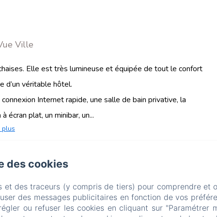
Vue Ville
haises. Elle est très lumineuse et équipée de tout le confort
e d’un véritable hôtel.
nnexion Internet rapide, une salle de bain privative, la
à écran plat, un minibar, un...
 plus
Mamuccia Rooms
se des cookies
NFIDENTIALITÉ
INFORMATIONS LÉGALES
INFORMATIONS
s et des traceurs (y compris de tiers) pour comprendre et 
fuser des messages publicitaires en fonction de vos préfére
VIA PIETRO CASTELLINO, 76 , NAPOLI, 80128, ITALIE
régler ou refuser les cookies en cliquant sur "Paramétrer 
INFO@MAMUCCIAROOMS.COM