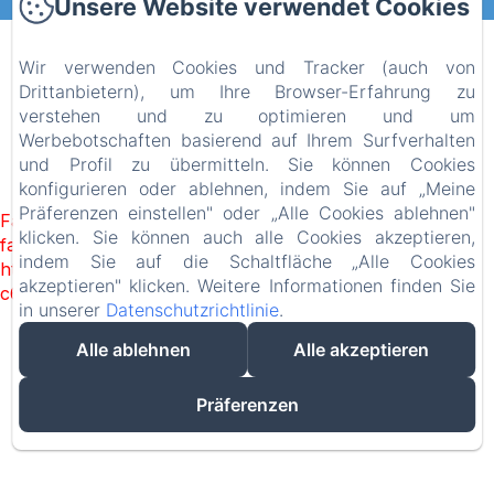
Unsere Website verwendet Cookies
POWERED MIT AMENITIZ
Wir verwenden Cookies und Tracker (auch von
Drittanbietern), um Ihre Browser-Erfahrung zu
verstehen und zu optimieren und um
Werbebotschaften basierend auf Ihrem Surfverhalten
und Profil zu übermitteln. Sie können Cookies
konfigurieren oder ablehnen, indem Sie auf „Meine
Präferenzen einstellen" oder „Alle Cookies ablehnen"
Failed to load BookingEngine/index: Loading chunk 1322
klicken. Sie können auch alle Cookies akzeptieren,
failed. (missing:
indem Sie auf die Schaltfläche „Alle Cookies
https://d1cmur5l0xva3h.cloudfront.net/packs/1322-
akzeptieren" klicken. Weitere Informationen finden Sie
c6e932f9d3d27b65-1bf7c4dc6a241241.js)
in unserer
Datenschutzrichtlinie
.
Alle ablehnen
Alle akzeptieren
Präferenzen